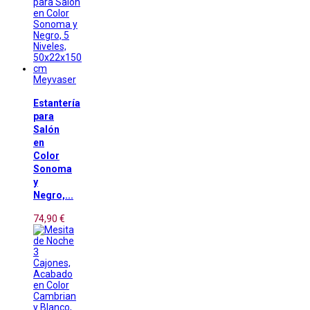
Meyvaser
Estantería
para
Salón
en
Color
Sonoma
y
Negro,...
74,90 €