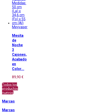
Meyvaser
Mesita
de
Noche
3
Cajones,
Acabado
en
Color...
89,90 €
Todos los
productos
nuevos
Marcas
Marcas