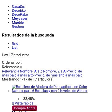
CasaDis
DecoEko
DecoPako
Meyvaser
Mueble
Gestion
Resultados de la búsqueda
Grid
List
Hay 17 productos.
Ordenar por:
Relevancia

Relevancia
Nombre, A a Z
Nombre, Z a A
Precio: de
más bajo a más alto
Precio, de más alto a más bajo
Mostrando 1-17 de 17 artículo(s)
-33,45%

Vista rápida
Compra Ahora