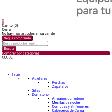
0
Carrito (0)
Cerrar
No hay más artículos en su carrito
Seguir comprando
Buscar
Comprar por categorías
CLOSE
Comprar por categorías
Inicio
Auxiliares
Perchas
Zapateros
Sillas
Dormitorio
Armarios dormitorio
Mesillas de noche
Comodas y Sinfonieres
Cabeceros de Cama