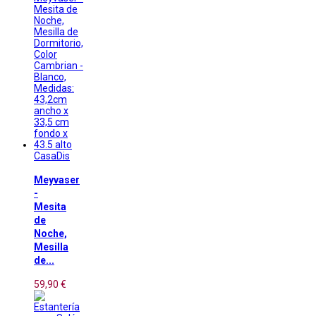
CasaDis
Meyvaser
-
Mesita
de
Noche,
Mesilla
de...
59,90 €