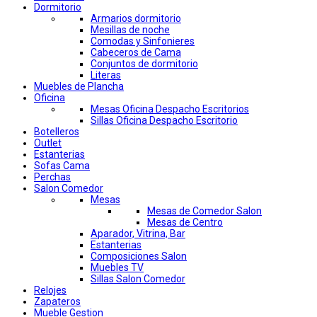
Dormitorio
Armarios dormitorio
Mesillas de noche
Comodas y Sinfonieres
Cabeceros de Cama
Conjuntos de dormitorio
Literas
Muebles de Plancha
Oficina
Mesas Oficina Despacho Escritorios
Sillas Oficina Despacho Escritorio
Botelleros
Outlet
Estanterias
Sofas Cama
Perchas
Salon Comedor
Mesas
Mesas de Comedor Salon
Mesas de Centro
Aparador, Vitrina, Bar
Estanterias
Composiciones Salon
Muebles TV
Sillas Salon Comedor
Relojes
Zapateros
Mueble Gestion