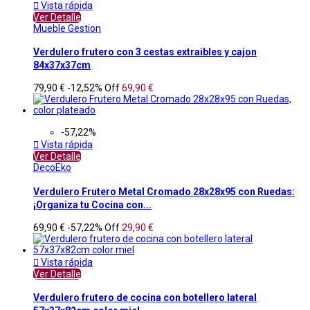

Vista rápida
Ver Detalle
Mueble Gestion
Verdulero frutero con 3 cestas extraibles y cajon
84x37x37cm
79,90 €
-12,52%
Off
69,90 €
-57,22%

Vista rápida
Ver Detalle
DecoEko
Verdulero Frutero Metal Cromado 28x28x95 con Ruedas:
¡Organiza tu Cocina con...
69,90 €
-57,22%
Off
29,90 €

Vista rápida
Ver Detalle
Verdulero frutero de cocina con botellero lateral