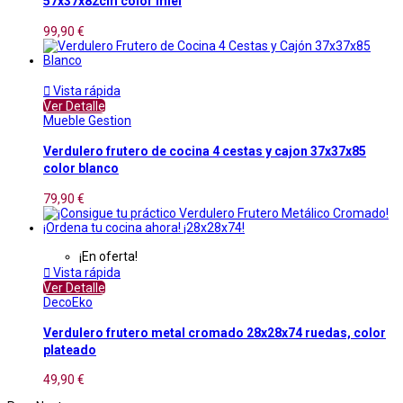
57x37x82cm color miel
99,90 €

Vista rápida
Ver Detalle
Mueble Gestion
Verdulero frutero de cocina 4 cestas y cajon 37x37x85
color blanco
79,90 €
¡En oferta!

Vista rápida
Ver Detalle
DecoEko
Verdulero frutero metal cromado 28x28x74 ruedas, color
plateado
49,90 €