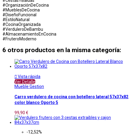
#CestasYBaldas
#OrganizaciónDeCocina
#MueblesDeCocina
#DiseñoFuncional
#EstiloNatural
#CocinaOrganizada
#VerduleroDeBambu
#AlmacenamientoEnCocina
#FruteroModerno
6 otros productos en la misma categoría:

Vista rápida
Ver Detalle
Mueble Gestion
Carro verdulero de cocina con botellero lateral 57x37x82
color blanco Oporto 5
99,90 €
-12,52%