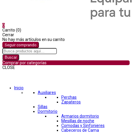
0
Carrito (0)
Cerrar
No hay más artículos en su carrito
Seguir comprando
Buscar
Comprar por categorías
CLOSE
Comprar por categorías
Inicio
Auxiliares
Perchas
Zapateros
Sillas
Dormitorio
Armarios dormitorio
Mesillas de noche
Comodas y Sinfonieres
Cabeceros de Cama