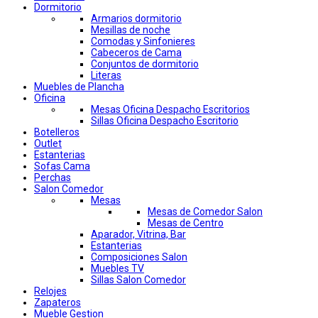
Dormitorio
Armarios dormitorio
Mesillas de noche
Comodas y Sinfonieres
Cabeceros de Cama
Conjuntos de dormitorio
Literas
Muebles de Plancha
Oficina
Mesas Oficina Despacho Escritorios
Sillas Oficina Despacho Escritorio
Botelleros
Outlet
Estanterias
Sofas Cama
Perchas
Salon Comedor
Mesas
Mesas de Comedor Salon
Mesas de Centro
Aparador, Vitrina, Bar
Estanterias
Composiciones Salon
Muebles TV
Sillas Salon Comedor
Relojes
Zapateros
Mueble Gestion