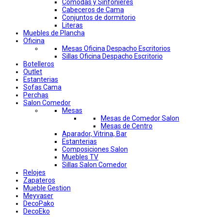
Comodas y Sinfonieres
Cabeceros de Cama
Conjuntos de dormitorio
Literas
Muebles de Plancha
Oficina
Mesas Oficina Despacho Escritorios
Sillas Oficina Despacho Escritorio
Botelleros
Outlet
Estanterias
Sofas Cama
Perchas
Salon Comedor
Mesas
Mesas de Comedor Salon
Mesas de Centro
Aparador, Vitrina, Bar
Estanterias
Composiciones Salon
Muebles TV
Sillas Salon Comedor
Relojes
Zapateros
Mueble Gestion
Meyvaser
DecoPako
DecoEko