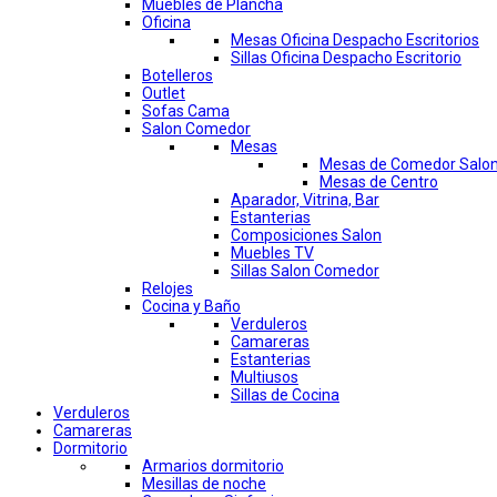
Muebles de Plancha
Oficina
Mesas Oficina Despacho Escritorios
Sillas Oficina Despacho Escritorio
Botelleros
Outlet
Sofas Cama
Salon Comedor
Mesas
Mesas de Comedor Salo
Mesas de Centro
Aparador, Vitrina, Bar
Estanterias
Composiciones Salon
Muebles TV
Sillas Salon Comedor
Relojes
Cocina y Baño
Verduleros
Camareras
Estanterias
Multiusos
Sillas de Cocina
Verduleros
Camareras
Dormitorio
Armarios dormitorio
Mesillas de noche