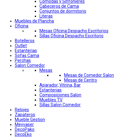
Comodas y Sinfonieres
Cabeceros de Cama
Conjuntos de dormitorio
Literas
Muebles de Plancha
Oficina
Mesas Oficina Despacho Escritorios
Sillas Oficina Despacho Escritorio
Botelleros
Outlet
Estanterias
Sofas Cama
Perchas
Salon Comedor
Mesas
Mesas de Comedor Salon
Mesas de Centro
Aparador, Vitrina, Bar
Estanterias
Composiciones Salon
Muebles TV
Sillas Salon Comedor
Relojes
Zapateros
Mueble Gestion
Meyvaser
DecoPako
DecoEko