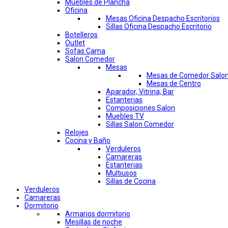
Muebles de Plancha
Oficina
Mesas Oficina Despacho Escritorios
Sillas Oficina Despacho Escritorio
Botelleros
Outlet
Sofas Cama
Salon Comedor
Mesas
Mesas de Comedor Salo
Mesas de Centro
Aparador, Vitrina, Bar
Estanterias
Composiciones Salon
Muebles TV
Sillas Salon Comedor
Relojes
Cocina y Baño
Verduleros
Camareras
Estanterias
Multiusos
Sillas de Cocina
Verduleros
Camareras
Dormitorio
Armarios dormitorio
Mesillas de noche