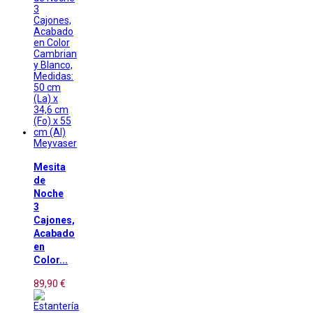
Meyvaser
Mesita
de
Noche
3
Cajones,
Acabado
en
Color...
89,90 €