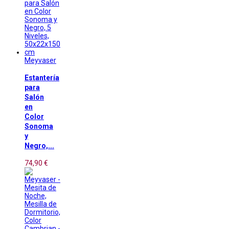
Meyvaser
Estantería
para
Salón
en
Color
Sonoma
y
Negro,...
74,90 €