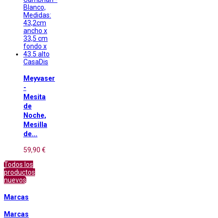
CasaDis
Meyvaser
-
Mesita
de
Noche,
Mesilla
de...
59,90 €
Todos los
productos
nuevos
Marcas
Marcas