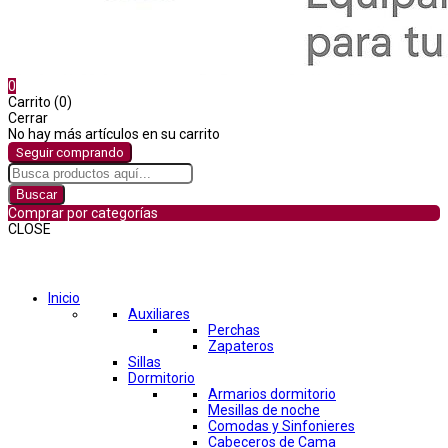
0
Carrito (0)
Cerrar
No hay más artículos en su carrito
Seguir comprando
Buscar
Comprar por categorías
CLOSE
Comprar por categorías
Inicio
Auxiliares
Perchas
Zapateros
Sillas
Dormitorio
Armarios dormitorio
Mesillas de noche
Comodas y Sinfonieres
Cabeceros de Cama