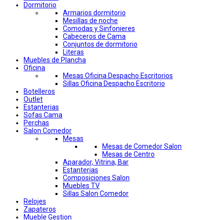
Dormitorio
Armarios dormitorio
Mesillas de noche
Comodas y Sinfonieres
Cabeceros de Cama
Conjuntos de dormitorio
Literas
Muebles de Plancha
Oficina
Mesas Oficina Despacho Escritorios
Sillas Oficina Despacho Escritorio
Botelleros
Outlet
Estanterias
Sofas Cama
Perchas
Salon Comedor
Mesas
Mesas de Comedor Salon
Mesas de Centro
Aparador, Vitrina, Bar
Estanterias
Composiciones Salon
Muebles TV
Sillas Salon Comedor
Relojes
Zapateros
Mueble Gestion