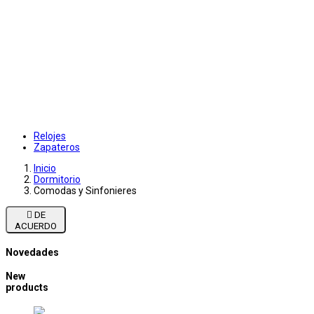
Relojes
Zapateros
Inicio
Dormitorio
Comodas y Sinfonieres

DE
ACUERDO
Novedades
New
products