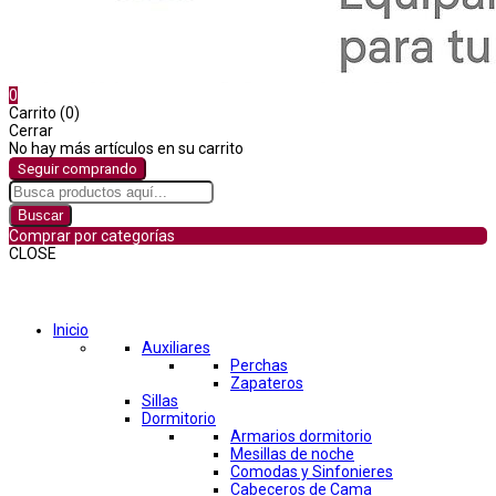
0
Carrito (0)
Cerrar
No hay más artículos en su carrito
Seguir comprando
Buscar
Comprar por categorías
CLOSE
Comprar por categorías
Inicio
Auxiliares
Perchas
Zapateros
Sillas
Dormitorio
Armarios dormitorio
Mesillas de noche
Comodas y Sinfonieres
Cabeceros de Cama