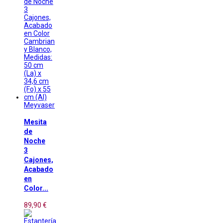
Meyvaser
Mesita
de
Noche
3
Cajones,
Acabado
en
Color...
89,90 €