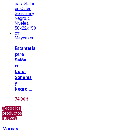
Meyvaser
Estantería
para
Salón
en
Color
Sonoma
y
Negro,...
74,90 €
Todos los
productos
nuevos
Marcas