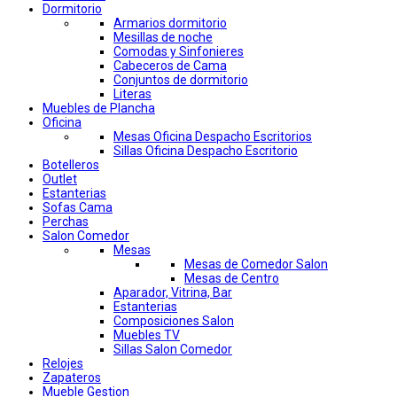
Dormitorio
Armarios dormitorio
Mesillas de noche
Comodas y Sinfonieres
Cabeceros de Cama
Conjuntos de dormitorio
Literas
Muebles de Plancha
Oficina
Mesas Oficina Despacho Escritorios
Sillas Oficina Despacho Escritorio
Botelleros
Outlet
Estanterias
Sofas Cama
Perchas
Salon Comedor
Mesas
Mesas de Comedor Salon
Mesas de Centro
Aparador, Vitrina, Bar
Estanterias
Composiciones Salon
Muebles TV
Sillas Salon Comedor
Relojes
Zapateros
Mueble Gestion