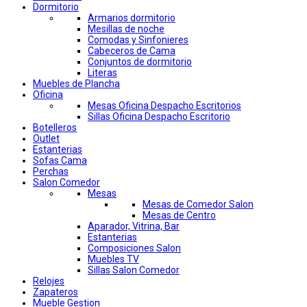
Dormitorio
Armarios dormitorio
Mesillas de noche
Comodas y Sinfonieres
Cabeceros de Cama
Conjuntos de dormitorio
Literas
Muebles de Plancha
Oficina
Mesas Oficina Despacho Escritorios
Sillas Oficina Despacho Escritorio
Botelleros
Outlet
Estanterias
Sofas Cama
Perchas
Salon Comedor
Mesas
Mesas de Comedor Salon
Mesas de Centro
Aparador, Vitrina, Bar
Estanterias
Composiciones Salon
Muebles TV
Sillas Salon Comedor
Relojes
Zapateros
Mueble Gestion