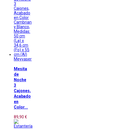
Meyvaser
Mesita
de
Noche
3
Cajones,
Acabado
en
Color...
89,90 €