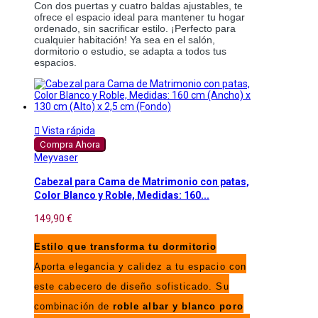
Con dos puertas y cuatro baldas ajustables, te
ofrece el espacio ideal para mantener tu hogar
ordenado, sin sacrificar estilo. ¡Perfecto para
cualquier habitación! Ya sea en el salón,
dormitorio o estudio, se adapta a todos tus
espacios.

Vista rápida
Compra Ahora
Meyvaser
Cabezal para Cama de Matrimonio con patas,
Color Blanco y Roble, Medidas: 160...
149,90 €
Estilo que transforma tu dormitorio
Aporta elegancia y calidez a tu espacio con
este cabecero de diseño sofisticado. Su
combinación de
roble albar y blanco poro