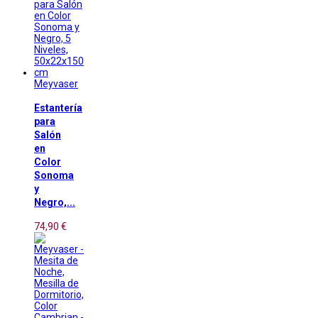
Meyvaser
Estantería
para
Salón
en
Color
Sonoma
y
Negro,...
74,90 €