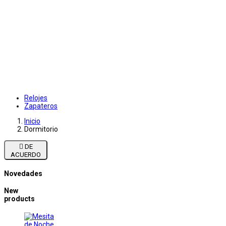
Relojes
Zapateros
Inicio
Dormitorio

DE
ACUERDO
Novedades
New
products