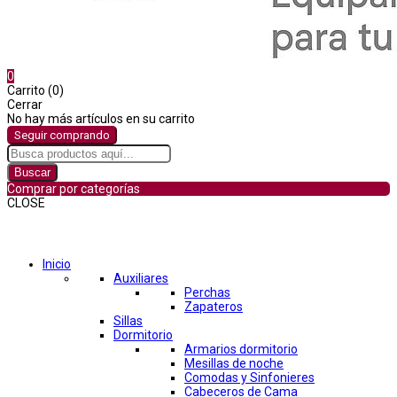
0
Carrito (0)
Cerrar
No hay más artículos en su carrito
Seguir comprando
Buscar
Comprar por categorías
CLOSE
Comprar por categorías
Inicio
Auxiliares
Perchas
Zapateros
Sillas
Dormitorio
Armarios dormitorio
Mesillas de noche
Comodas y Sinfonieres
Cabeceros de Cama