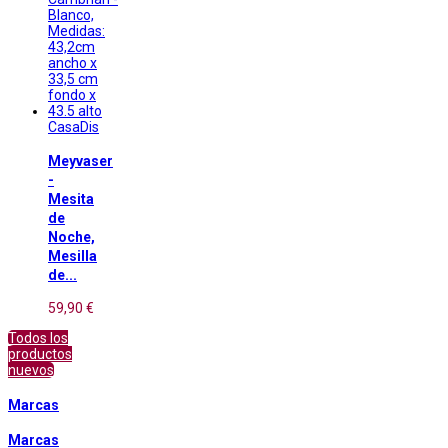
CasaDis
Meyvaser
-
Mesita
de
Noche,
Mesilla
de...
59,90 €
Todos los
productos
nuevos
Marcas
Marcas