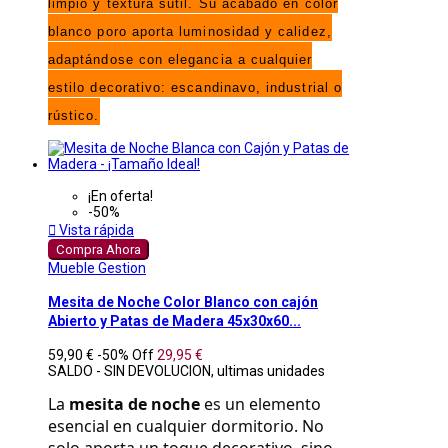
limpio y textura sutil. Su acabado en color
blanco poro aporta luminosidad y calidez,
adaptándose con elegancia a cualquier
estilo decorativo: escandinavo, industrial o
rústico.
¡En oferta!
-50%

Vista rápida
Compra Ahora
Mueble Gestion
Mesita de Noche Color Blanco con cajón
Abierto y Patas de Madera 45x30x60...
59,90 €
-50%
Off
29,95 €
SALDO - SIN DEVOLUCION, ultimas unidades
La 
mesita de noche
 es un elemento 
esencial en cualquier dormitorio. No 
solo aporta un toque decorativo, sino 