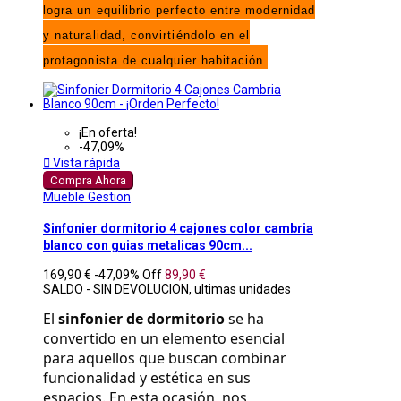
logra un equilibrio perfecto entre modernidad
y naturalidad, convirtiéndolo en el
protagonista de cualquier habitación.
¡En oferta!
-47,09%

Vista rápida
Compra Ahora
Mueble Gestion
Sinfonier dormitorio 4 cajones color cambria
blanco con guias metalicas 90cm...
169,90 €
-47,09%
Off
89,90 €
SALDO - SIN DEVOLUCION, ultimas unidades
El 
sinfonier de dormitorio
 se ha 
convertido en un elemento esencial 
para aquellos que buscan combinar 
funcionalidad y estética en sus 
espacios. En esta ocasión, nos 