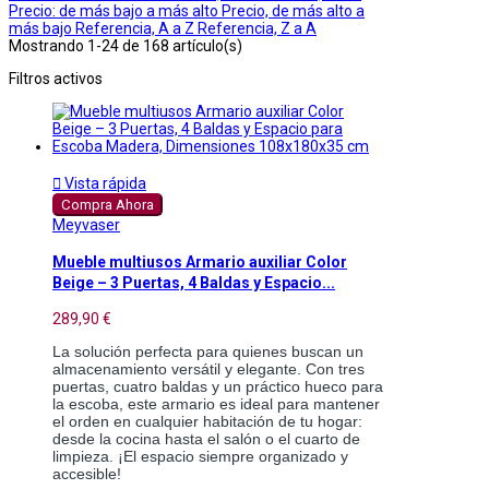
Precio: de más bajo a más alto
Precio, de más alto a
más bajo
Referencia, A a Z
Referencia, Z a A
Mostrando 1-24 de 168 artículo(s)
Filtros activos

Vista rápida
Compra Ahora
Meyvaser
Mueble multiusos Armario auxiliar Color
Beige – 3 Puertas, 4 Baldas y Espacio...
289,90 €
La solución perfecta para quienes buscan un
almacenamiento versátil y elegante. Con tres
puertas, cuatro baldas y un práctico hueco para
la escoba, este armario es ideal para mantener
el orden en cualquier habitación de tu hogar:
desde la cocina hasta el salón o el cuarto de
limpieza. ¡El espacio siempre organizado y
accesible!