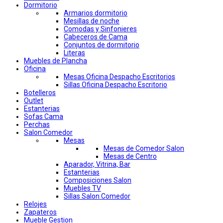
Dormitorio
Armarios dormitorio
Mesillas de noche
Comodas y Sinfonieres
Cabeceros de Cama
Conjuntos de dormitorio
Literas
Muebles de Plancha
Oficina
Mesas Oficina Despacho Escritorios
Sillas Oficina Despacho Escritorio
Botelleros
Outlet
Estanterias
Sofas Cama
Perchas
Salon Comedor
Mesas
Mesas de Comedor Salon
Mesas de Centro
Aparador, Vitrina, Bar
Estanterias
Composiciones Salon
Muebles TV
Sillas Salon Comedor
Relojes
Zapateros
Mueble Gestion