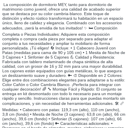
La composición de dormitorio MEY, tanto para dormitorio de
matrimonio como juvenil, ofrece una calidad de acabado superior
que se destaca por su color cambria-blanco. Este toque de
distinción y efecto rústico transformará tu habitación en un espacio
único, lleno de calidez y elegancia. Combinado con los accesorios
adecuados, ¡será la envidia de tus invitados! ✨ 🛏️ Composición
Completa o Piezas Individuales: Adquiere esta composición
completa o compra cada pieza por separado para adaptar el
conjunto a tus necesidades y ampliar tu mobiliario de forma
personalizada. ¡Tú eliges! 🔄 Incluye: • 1 Cabecero Juvenil con
Patas (medidas para cama de 90 y 105 cm) • 1 Mesita de Noche de
3 Cajones • 1 Sinfonier de 5 Cajones 💪 Calidad y Resistencia:
Fabricada con tablero melaminado de chapa sintética de alta
calidad, con un grosor de 16 y 32 mm para una mayor durabilidad.
Los cajones están equipados con guías metálicas, lo que asegura
un deslizamiento suave y duradero. 🔑 🎨 Disponible en 2 Colores:
Elige entre dos combinaciones elegantes para adaptarse a tu estilo:
Color Cañón o Color Cambria Blanco. ¡Perfecta para integrar con
cualquier decoración! 🌈 🔧 Montaje Fácil y Rápido: El conjunto se
entrega en kit desmontado con todo lo necesario para un montaje
rápido y sencillo. Instrucciones claras para que puedas montarlo sin
complicaciones, y sin necesidad de herramientas adicionales. 🛠️ 📏
Medidas: • Cabecero con patas: 119,3 cm (alto), 110 cm (ancho),
3,8 cm (fondo) • Mesita de Noche (3 cajones): 63,8 cm (alto), 66 cm
(ancho), 39,6 cm (fondo) • Sinfonier (5 cajones): 107 cm (alto), 66
cm (ancho), 39,6 cm (fondo) 🔑 Características adicionales: •
Premarco en el borde de cómodas, mesitas, sinfonieres y armarios