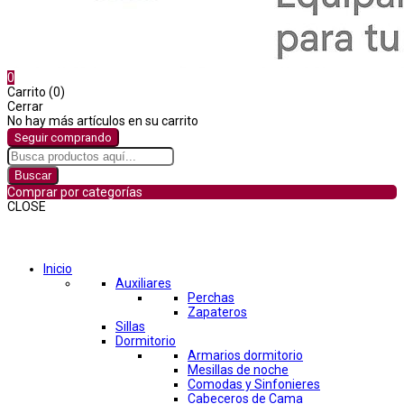
0
Carrito (0)
Cerrar
No hay más artículos en su carrito
Seguir comprando
Buscar
Comprar por categorías
CLOSE
Comprar por categorías
Inicio
Auxiliares
Perchas
Zapateros
Sillas
Dormitorio
Armarios dormitorio
Mesillas de noche
Comodas y Sinfonieres
Cabeceros de Cama