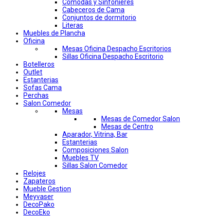
Comodas y Sinfonieres
Cabeceros de Cama
Conjuntos de dormitorio
Literas
Muebles de Plancha
Oficina
Mesas Oficina Despacho Escritorios
Sillas Oficina Despacho Escritorio
Botelleros
Outlet
Estanterias
Sofas Cama
Perchas
Salon Comedor
Mesas
Mesas de Comedor Salon
Mesas de Centro
Aparador, Vitrina, Bar
Estanterias
Composiciones Salon
Muebles TV
Sillas Salon Comedor
Relojes
Zapateros
Mueble Gestion
Meyvaser
DecoPako
DecoEko