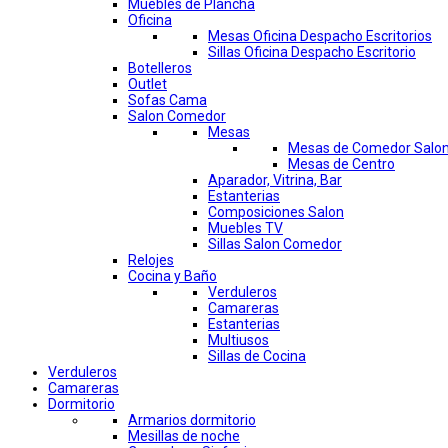
Muebles de Plancha
Oficina
Mesas Oficina Despacho Escritorios
Sillas Oficina Despacho Escritorio
Botelleros
Outlet
Sofas Cama
Salon Comedor
Mesas
Mesas de Comedor Salo
Mesas de Centro
Aparador, Vitrina, Bar
Estanterias
Composiciones Salon
Muebles TV
Sillas Salon Comedor
Relojes
Cocina y Baño
Verduleros
Camareras
Estanterias
Multiusos
Sillas de Cocina
Verduleros
Camareras
Dormitorio
Armarios dormitorio
Mesillas de noche