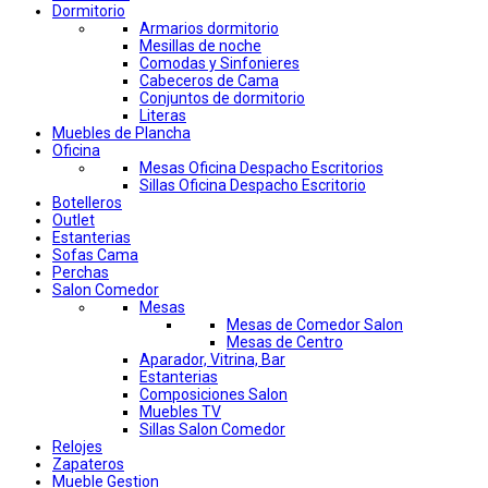
Dormitorio
Armarios dormitorio
Mesillas de noche
Comodas y Sinfonieres
Cabeceros de Cama
Conjuntos de dormitorio
Literas
Muebles de Plancha
Oficina
Mesas Oficina Despacho Escritorios
Sillas Oficina Despacho Escritorio
Botelleros
Outlet
Estanterias
Sofas Cama
Perchas
Salon Comedor
Mesas
Mesas de Comedor Salon
Mesas de Centro
Aparador, Vitrina, Bar
Estanterias
Composiciones Salon
Muebles TV
Sillas Salon Comedor
Relojes
Zapateros
Mueble Gestion