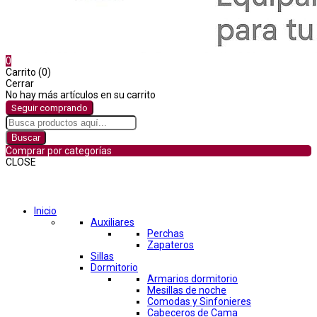
0
Carrito (0)
Cerrar
No hay más artículos en su carrito
Seguir comprando
Buscar
Comprar por categorías
CLOSE
Comprar por categorías
Inicio
Auxiliares
Perchas
Zapateros
Sillas
Dormitorio
Armarios dormitorio
Mesillas de noche
Comodas y Sinfonieres
Cabeceros de Cama