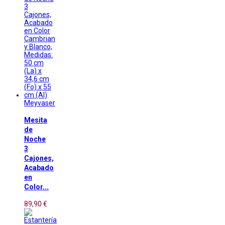
Meyvaser
Mesita
de
Noche
3
Cajones,
Acabado
en
Color...
89,90 €