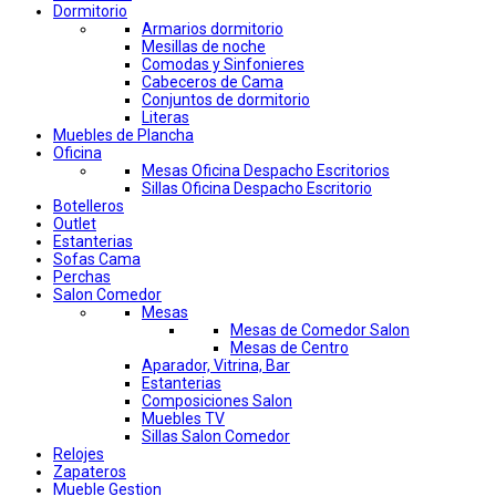
Dormitorio
Armarios dormitorio
Mesillas de noche
Comodas y Sinfonieres
Cabeceros de Cama
Conjuntos de dormitorio
Literas
Muebles de Plancha
Oficina
Mesas Oficina Despacho Escritorios
Sillas Oficina Despacho Escritorio
Botelleros
Outlet
Estanterias
Sofas Cama
Perchas
Salon Comedor
Mesas
Mesas de Comedor Salon
Mesas de Centro
Aparador, Vitrina, Bar
Estanterias
Composiciones Salon
Muebles TV
Sillas Salon Comedor
Relojes
Zapateros
Mueble Gestion