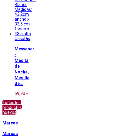
CasaDis
Meyvaser
-
Mesita
de
Noche,
Mesilla
de...
59,90 €
Todos los
productos
nuevos
Marcas
Marcas