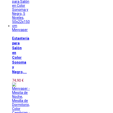
Meyvaser
Estantería
para
Salón
en
Color
Sonoma
y
Negro,...
74,90 €