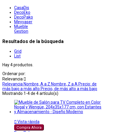
CasaDis
DecoEko
DecoPako
Meyvaser
Mueble
Gestion
Resultados de la búsqueda
Grid
List
Hay 4 productos.
Ordenar por:
Relevancia

Relevancia
Nombre, A a Z
Nombre, Z a A
Precio: de
más bajo a más alto
Precio, de más alto a más bajo
Mostrando 1-4 de 4 artículo(s)

Vista rápida
Compra Ahora