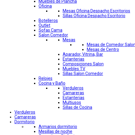
Muebles de Plancha
Oficina
Mesas Oficina Despacho Escritorios
Sillas Oficina Despacho Escritorio
Botelleros
Outlet
Sofas Cama
Salon Comedor
Mesas
Mesas de Comedor Salo
Mesas de Centro
Aparador, Vitrina, Bar
Estanterias
Composiciones Salon
Muebles TV
Sillas Salon Comedor
Relojes
Cocina y Baño
Verduleros
Camareras
Estanterias
Multiusos
Sillas de Cocina
Verduleros
Camareras
Dormitorio
Armarios dormitorio
Mesillas de noche