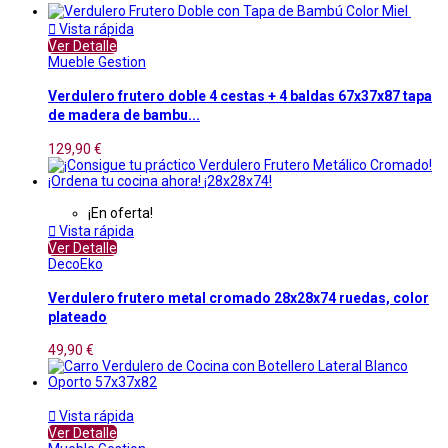

Vista rápida
Ver Detalle
Mueble Gestion
Verdulero frutero doble 4 cestas + 4 baldas 67x37x87 tapa
de madera de bambu...
129,90 €
¡En oferta!

Vista rápida
Ver Detalle
DecoEko
Verdulero frutero metal cromado 28x28x74 ruedas, color
plateado
49,90 €

Vista rápida
Ver Detalle