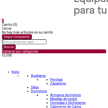
0
Carrito (0)
Cerrar
No hay más artículos en su carrito
Seguir comprando
Buscar
Comprar por categorías
CLOSE
Comprar por categorías
Inicio
Auxiliares
Perchas
Zapateros
Sillas
Dormitorio
Armarios dormitorio
Mesillas de noche
Comodas y Sinfonieres
Cabeceros de Cama