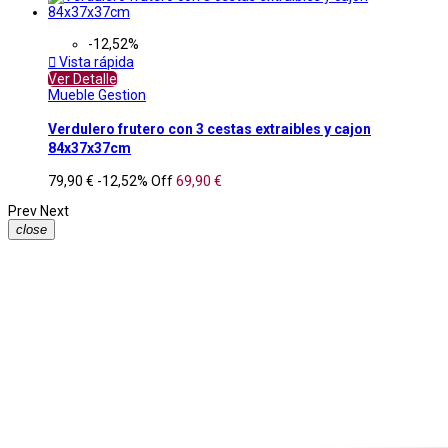
-12,52%

Vista rápida
Ver Detalle
Mueble Gestion
Verdulero frutero con 3 cestas extraibles y cajon
84x37x37cm
79,90 €
-12,52%
Off
69,90 €
Prev
Next
close