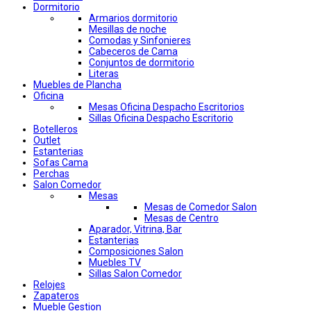
Dormitorio
Armarios dormitorio
Mesillas de noche
Comodas y Sinfonieres
Cabeceros de Cama
Conjuntos de dormitorio
Literas
Muebles de Plancha
Oficina
Mesas Oficina Despacho Escritorios
Sillas Oficina Despacho Escritorio
Botelleros
Outlet
Estanterias
Sofas Cama
Perchas
Salon Comedor
Mesas
Mesas de Comedor Salon
Mesas de Centro
Aparador, Vitrina, Bar
Estanterias
Composiciones Salon
Muebles TV
Sillas Salon Comedor
Relojes
Zapateros
Mueble Gestion