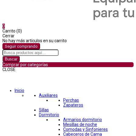
0
Carrito (0)
Cerrar
No hay más artículos en su carrito
Seguir comprando
Buscar
Comprar por categorías
CLOSE
Comprar por categorías
Inicio
Auxiliares
Perchas
Zapateros
Sillas
Dormitorio
Armarios dormitorio
Mesillas de noche
Comodas y Sinfonieres
Cabeceros de Cama