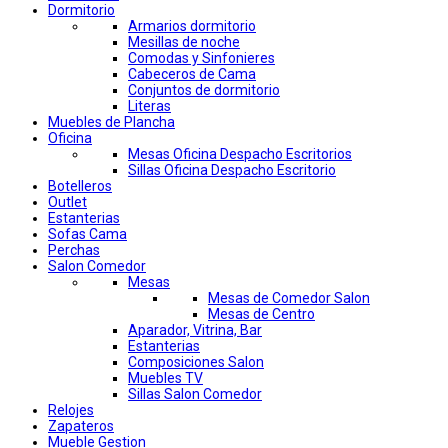
Dormitorio
Armarios dormitorio
Mesillas de noche
Comodas y Sinfonieres
Cabeceros de Cama
Conjuntos de dormitorio
Literas
Muebles de Plancha
Oficina
Mesas Oficina Despacho Escritorios
Sillas Oficina Despacho Escritorio
Botelleros
Outlet
Estanterias
Sofas Cama
Perchas
Salon Comedor
Mesas
Mesas de Comedor Salon
Mesas de Centro
Aparador, Vitrina, Bar
Estanterias
Composiciones Salon
Muebles TV
Sillas Salon Comedor
Relojes
Zapateros
Mueble Gestion