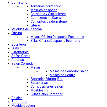
Dormitorio
Armarios dormitorio
Mesillas de noche
Comodas y Sinfonieres
Cabeceros de Cama
Conjuntos de dormitorio
Literas
Muebles de Plancha
Oficina
Mesas Oficina Despacho Escritorios
Sillas Oficina Despacho Escritorio
Botelleros
Outlet
Estanterias
Sofas Cama
Perchas
Salon Comedor
Mesas
Mesas de Comedor Salon
Mesas de Centro
Aparador, Vitrina, Bar
Estanterias
Composiciones Salon
Muebles TV
Sillas Salon Comedor
Relojes
Zapateros
Mueble Gestion