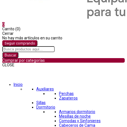
0
Carrito (0)
Cerrar
No hay más artículos en su carrito
Seguir comprando
Buscar
Comprar por categorías
CLOSE
Comprar por categorías
Inicio
Auxiliares
Perchas
Zapateros
Sillas
Dormitorio
Armarios dormitorio
Mesillas de noche
Comodas y Sinfonieres
Cabeceros de Cama