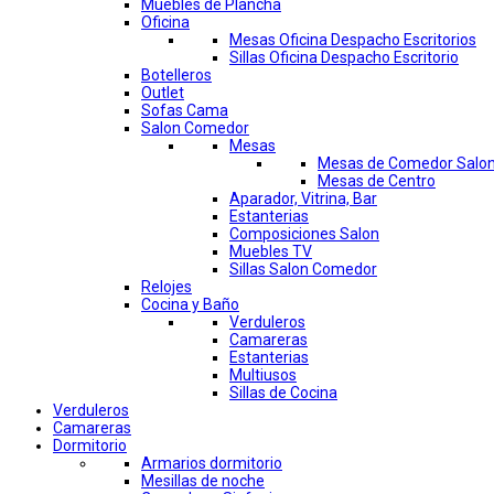
Muebles de Plancha
Oficina
Mesas Oficina Despacho Escritorios
Sillas Oficina Despacho Escritorio
Botelleros
Outlet
Sofas Cama
Salon Comedor
Mesas
Mesas de Comedor Salo
Mesas de Centro
Aparador, Vitrina, Bar
Estanterias
Composiciones Salon
Muebles TV
Sillas Salon Comedor
Relojes
Cocina y Baño
Verduleros
Camareras
Estanterias
Multiusos
Sillas de Cocina
Verduleros
Camareras
Dormitorio
Armarios dormitorio
Mesillas de noche