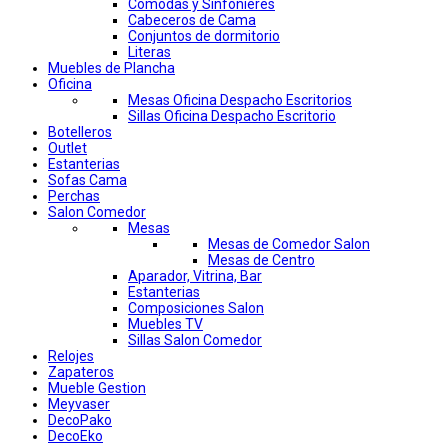
Comodas y Sinfonieres
Cabeceros de Cama
Conjuntos de dormitorio
Literas
Muebles de Plancha
Oficina
Mesas Oficina Despacho Escritorios
Sillas Oficina Despacho Escritorio
Botelleros
Outlet
Estanterias
Sofas Cama
Perchas
Salon Comedor
Mesas
Mesas de Comedor Salon
Mesas de Centro
Aparador, Vitrina, Bar
Estanterias
Composiciones Salon
Muebles TV
Sillas Salon Comedor
Relojes
Zapateros
Mueble Gestion
Meyvaser
DecoPako
DecoEko