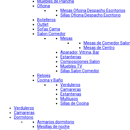
Muebles de Plancha
Oficina
Mesas Oficina Despacho Escritorios
Sillas Oficina Despacho Escritorio
Botelleros
Outlet
Sofas Cama
Salon Comedor
Mesas
Mesas de Comedor Salo
Mesas de Centro
Aparador, Vitrina, Bar
Estanterias
Composiciones Salon
Muebles TV
Sillas Salon Comedor
Relojes
Cocina y Baño
Verduleros
Camareras
Estanterias
Multiusos
Sillas de Cocina
Verduleros
Camareras
Dormitorio
Armarios dormitorio
Mesillas de noche