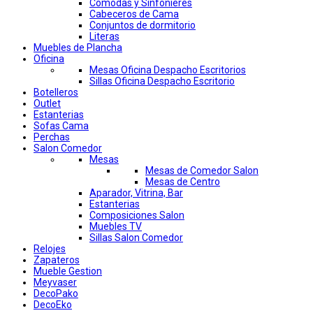
Comodas y Sinfonieres
Cabeceros de Cama
Conjuntos de dormitorio
Literas
Muebles de Plancha
Oficina
Mesas Oficina Despacho Escritorios
Sillas Oficina Despacho Escritorio
Botelleros
Outlet
Estanterias
Sofas Cama
Perchas
Salon Comedor
Mesas
Mesas de Comedor Salon
Mesas de Centro
Aparador, Vitrina, Bar
Estanterias
Composiciones Salon
Muebles TV
Sillas Salon Comedor
Relojes
Zapateros
Mueble Gestion
Meyvaser
DecoPako
DecoEko