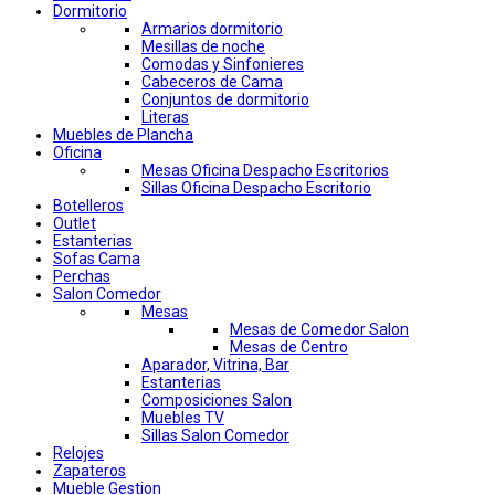
Dormitorio
Armarios dormitorio
Mesillas de noche
Comodas y Sinfonieres
Cabeceros de Cama
Conjuntos de dormitorio
Literas
Muebles de Plancha
Oficina
Mesas Oficina Despacho Escritorios
Sillas Oficina Despacho Escritorio
Botelleros
Outlet
Estanterias
Sofas Cama
Perchas
Salon Comedor
Mesas
Mesas de Comedor Salon
Mesas de Centro
Aparador, Vitrina, Bar
Estanterias
Composiciones Salon
Muebles TV
Sillas Salon Comedor
Relojes
Zapateros
Mueble Gestion