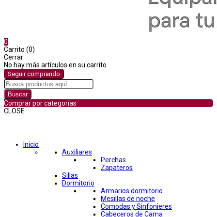
0
Carrito (0)
Cerrar
No hay más artículos en su carrito
Seguir comprando
Buscar
Comprar por categorías
CLOSE
Comprar por categorías
Inicio
Auxiliares
Perchas
Zapateros
Sillas
Dormitorio
Armarios dormitorio
Mesillas de noche
Comodas y Sinfonieres
Cabeceros de Cama