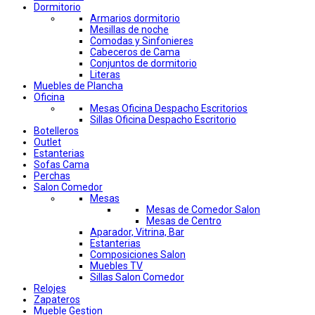
Dormitorio
Armarios dormitorio
Mesillas de noche
Comodas y Sinfonieres
Cabeceros de Cama
Conjuntos de dormitorio
Literas
Muebles de Plancha
Oficina
Mesas Oficina Despacho Escritorios
Sillas Oficina Despacho Escritorio
Botelleros
Outlet
Estanterias
Sofas Cama
Perchas
Salon Comedor
Mesas
Mesas de Comedor Salon
Mesas de Centro
Aparador, Vitrina, Bar
Estanterias
Composiciones Salon
Muebles TV
Sillas Salon Comedor
Relojes
Zapateros
Mueble Gestion