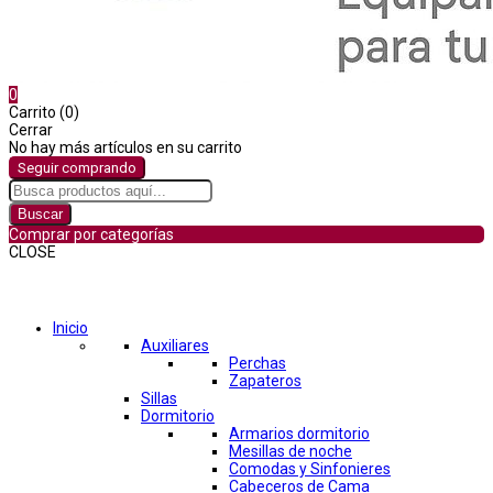
0
Carrito (0)
Cerrar
No hay más artículos en su carrito
Seguir comprando
Buscar
Comprar por categorías
CLOSE
Comprar por categorías
Inicio
Auxiliares
Perchas
Zapateros
Sillas
Dormitorio
Armarios dormitorio
Mesillas de noche
Comodas y Sinfonieres
Cabeceros de Cama