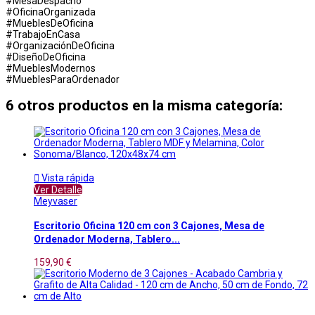
#MesaDespacho
#OficinaOrganizada
#MueblesDeOficina
#TrabajoEnCasa
#OrganizaciónDeOficina
#DiseñoDeOficina
#MueblesModernos
#MueblesParaOrdenador
6 otros productos en la misma categoría:

Vista rápida
Ver Detalle
Meyvaser
Escritorio Oficina 120 cm con 3 Cajones, Mesa de
Ordenador Moderna, Tablero...
159,90 €