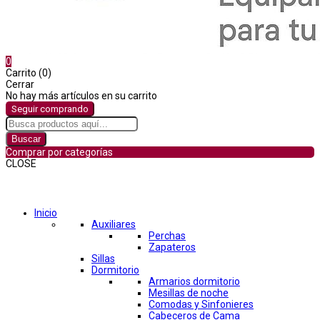
0
Carrito (0)
Cerrar
No hay más artículos en su carrito
Seguir comprando
Buscar
Comprar por categorías
CLOSE
Comprar por categorías
Inicio
Auxiliares
Perchas
Zapateros
Sillas
Dormitorio
Armarios dormitorio
Mesillas de noche
Comodas y Sinfonieres
Cabeceros de Cama