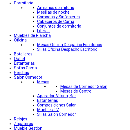
Dormitorio
Armarios dormitorio
Mesillas de noche
Comodas y Sinfonieres
Cabeceros de Cama
Conjuntos de dormitorio
Literas
Muebles de Plancha
Oficina
Mesas Oficina Despacho Escritorios
Sillas Oficina Despacho Escritorio
Botelleros
Outlet
Estanterias
Sofas Cama
Perchas
Salon Comedor
Mesas
Mesas de Comedor Salon
Mesas de Centro
Aparador, Vitrina, Bar
Estanterias
Composiciones Salon
Muebles TV
Sillas Salon Comedor
Relojes
Zapateros
Mueble Gestion