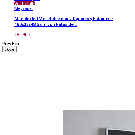
Ver Detalle
Meyvaser
Mueble de TV en Roble con 2 Cajones y Estantes -
180x35x48.5 cm con Patas de...
189,90 €
Prev
Next
close