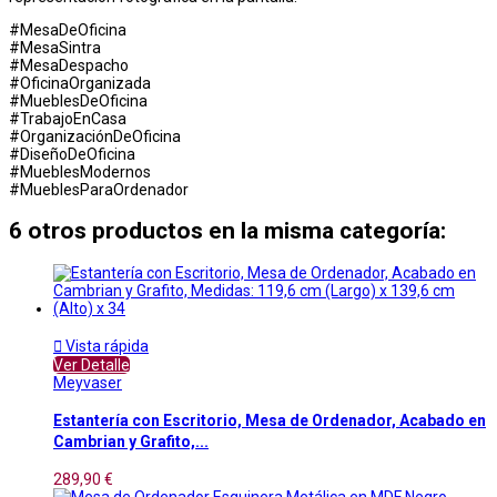
#MesaDeOficina
#MesaSintra
#MesaDespacho
#OficinaOrganizada
#MueblesDeOficina
#TrabajoEnCasa
#OrganizaciónDeOficina
#DiseñoDeOficina
#MueblesModernos
#MueblesParaOrdenador
6 otros productos en la misma categoría:

Vista rápida
Ver Detalle
Meyvaser
Estantería con Escritorio, Mesa de Ordenador, Acabado en
Cambrian y Grafito,...
289,90 €