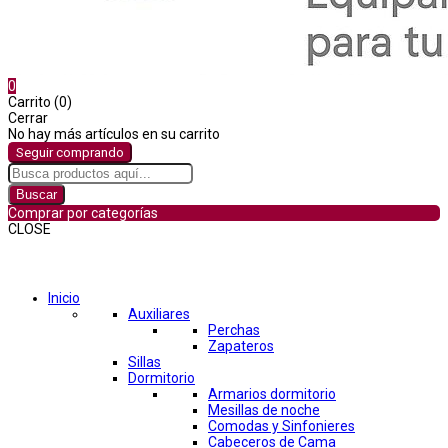
0
Carrito (0)
Cerrar
No hay más artículos en su carrito
Seguir comprando
Buscar
Comprar por categorías
CLOSE
Comprar por categorías
Inicio
Auxiliares
Perchas
Zapateros
Sillas
Dormitorio
Armarios dormitorio
Mesillas de noche
Comodas y Sinfonieres
Cabeceros de Cama