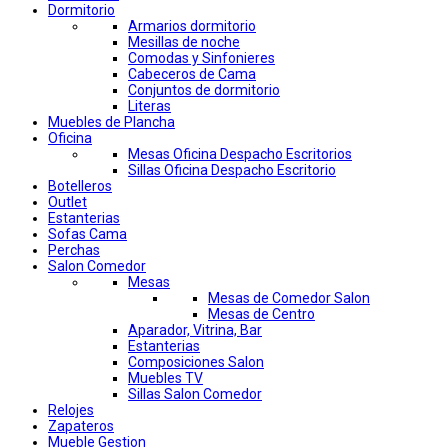
Dormitorio
Armarios dormitorio
Mesillas de noche
Comodas y Sinfonieres
Cabeceros de Cama
Conjuntos de dormitorio
Literas
Muebles de Plancha
Oficina
Mesas Oficina Despacho Escritorios
Sillas Oficina Despacho Escritorio
Botelleros
Outlet
Estanterias
Sofas Cama
Perchas
Salon Comedor
Mesas
Mesas de Comedor Salon
Mesas de Centro
Aparador, Vitrina, Bar
Estanterias
Composiciones Salon
Muebles TV
Sillas Salon Comedor
Relojes
Zapateros
Mueble Gestion