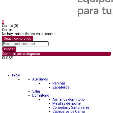
0
Carrito (0)
Cerrar
No hay más artículos en su carrito
Seguir comprando
Buscar
Comprar por categorías
CLOSE
Comprar por categorías
Inicio
Auxiliares
Perchas
Zapateros
Sillas
Dormitorio
Armarios dormitorio
Mesillas de noche
Comodas y Sinfonieres
Cabeceros de Cama