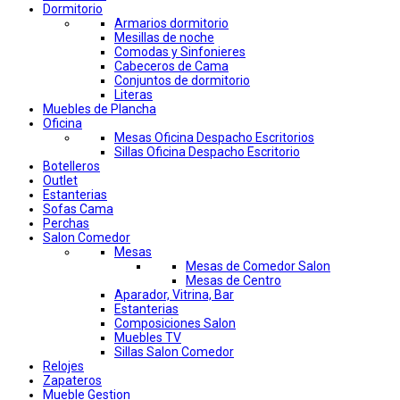
Dormitorio
Armarios dormitorio
Mesillas de noche
Comodas y Sinfonieres
Cabeceros de Cama
Conjuntos de dormitorio
Literas
Muebles de Plancha
Oficina
Mesas Oficina Despacho Escritorios
Sillas Oficina Despacho Escritorio
Botelleros
Outlet
Estanterias
Sofas Cama
Perchas
Salon Comedor
Mesas
Mesas de Comedor Salon
Mesas de Centro
Aparador, Vitrina, Bar
Estanterias
Composiciones Salon
Muebles TV
Sillas Salon Comedor
Relojes
Zapateros
Mueble Gestion