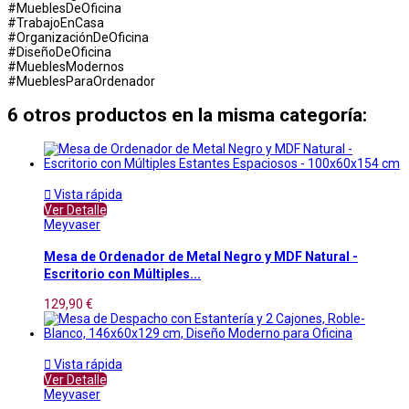
#MueblesDeOficina
#TrabajoEnCasa
#OrganizaciónDeOficina
#DiseñoDeOficina
#MueblesModernos
#MueblesParaOrdenador
6 otros productos en la misma categoría:

Vista rápida
Ver Detalle
Meyvaser
Mesa de Ordenador de Metal Negro y MDF Natural -
Escritorio con Múltiples...
129,90 €

Vista rápida
Ver Detalle
Meyvaser