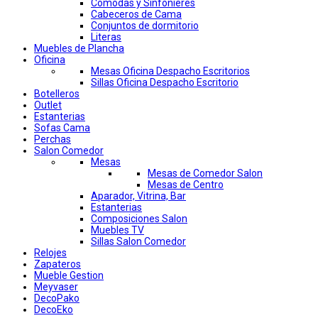
Comodas y Sinfonieres
Cabeceros de Cama
Conjuntos de dormitorio
Literas
Muebles de Plancha
Oficina
Mesas Oficina Despacho Escritorios
Sillas Oficina Despacho Escritorio
Botelleros
Outlet
Estanterias
Sofas Cama
Perchas
Salon Comedor
Mesas
Mesas de Comedor Salon
Mesas de Centro
Aparador, Vitrina, Bar
Estanterias
Composiciones Salon
Muebles TV
Sillas Salon Comedor
Relojes
Zapateros
Mueble Gestion
Meyvaser
DecoPako
DecoEko