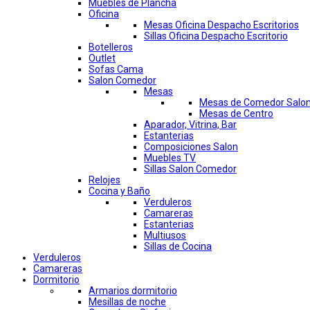
Muebles de Plancha
Oficina
Mesas Oficina Despacho Escritorios
Sillas Oficina Despacho Escritorio
Botelleros
Outlet
Sofas Cama
Salon Comedor
Mesas
Mesas de Comedor Salo
Mesas de Centro
Aparador, Vitrina, Bar
Estanterias
Composiciones Salon
Muebles TV
Sillas Salon Comedor
Relojes
Cocina y Baño
Verduleros
Camareras
Estanterias
Multiusos
Sillas de Cocina
Verduleros
Camareras
Dormitorio
Armarios dormitorio
Mesillas de noche