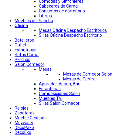
Comodas y Sinfonieres
Cabeceros de Cama
Conjuntos de dormitorio
Literas
Muebles de Plancha
Oficina
Mesas Oficina Despacho Escritorios
Sillas Oficina Despacho Escritorio
Botelleros
Outlet
Estanterias
Sofas Cama
Perchas
Salon Comedor
Mesas
Mesas de Comedor Salon
Mesas de Centro
Aparador, Vitrina, Bar
Estanterias
Composiciones Salon
Muebles TV
Sillas Salon Comedor
Relojes
Zapateros
Mueble Gestion
Meyvaser
DecoPako
DecoEko