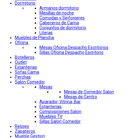
Dormitorio
Armarios dormitorio
Mesillas de noche
Comodas y Sinfonieres
Cabeceros de Cama
Conjuntos de dormitorio
Literas
Muebles de Plancha
Oficina
Mesas Oficina Despacho Escritorios
Sillas Oficina Despacho Escritorio
Botelleros
Outlet
Estanterias
Sofas Cama
Perchas
Salon Comedor
Mesas
Mesas de Comedor Salon
Mesas de Centro
Aparador, Vitrina, Bar
Estanterias
Composiciones Salon
Muebles TV
Sillas Salon Comedor
Relojes
Zapateros
Mueble Gestion