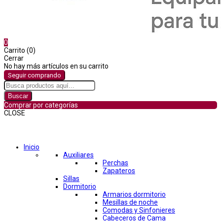
0
Carrito (0)
Cerrar
No hay más artículos en su carrito
Seguir comprando
Buscar
Comprar por categorías
CLOSE
Comprar por categorías
Inicio
Auxiliares
Perchas
Zapateros
Sillas
Dormitorio
Armarios dormitorio
Mesillas de noche
Comodas y Sinfonieres
Cabeceros de Cama