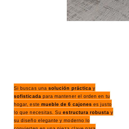
Si buscas una
solución práctica
y
sofisticada
para mantener el orden en tu
hogar, este
mueble de 6 cajones
es justo
lo que necesitas. Su
estructura robusta
y
su diseño elegante y moderno lo
convierten en una pieza clave para