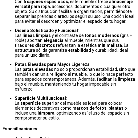
Con
6 cajones espaciosos
, este mueble ofrece
almacenaje
versátil
para ropa, accesorios, documentos o cualquier otro
objeto. Su distribución facilita la organización, permitiéndote
separar las prendas o artículos según su uso. Una opción ideal
para evitar el desorden y optimizar el espacio de tu hogar.
Diseño Sofisticado y Funcional
:
Las
líneas limpias
y el contraste de
tonos modernos
(gris +
roble) aportan
elegancia
al mueble, mientras que sus
tiradores discretos
refuerzan la estética
minimalista
. La
estructura sólida garantiza
estabilidad
y durabilidad, ideal
para un uso diario.
Patas Elevadas para Mayor Ligereza
:
Las
patas elevadas
no solo proporcionan estabilidad, sino que
también dan un aire
ligero
al mueble, lo que lo hace perfecto
para espacios contemporáneos. Además, facilitan la
limpieza
bajo el mueble, manteniendo tu hogar impecable sin
esfuerzo.
Superficie Multifuncional
:
La
superficie superior
del mueble es ideal para colocar
elementos decorativos como
marcos de fotos
,
plantas
o
incluso una
lámpara
, optimizando así el uso del espacio sin
comprometer su estilo.
Especificaciones: