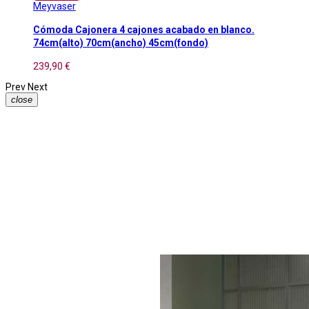
Meyvaser
Cómoda Cajonera 4 cajones acabado en blanco.
74cm(alto) 70cm(ancho) 45cm(fondo)
239,90 €
Prev
Next
close