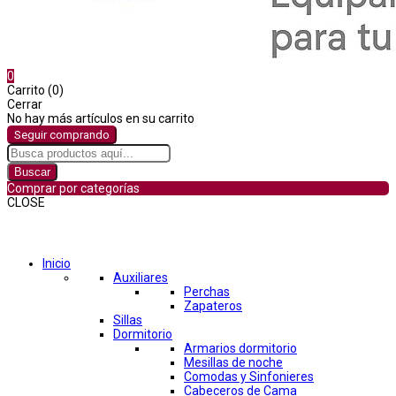
0
Carrito (0)
Cerrar
No hay más artículos en su carrito
Seguir comprando
Buscar
Comprar por categorías
CLOSE
Comprar por categorías
Inicio
Auxiliares
Perchas
Zapateros
Sillas
Dormitorio
Armarios dormitorio
Mesillas de noche
Comodas y Sinfonieres
Cabeceros de Cama