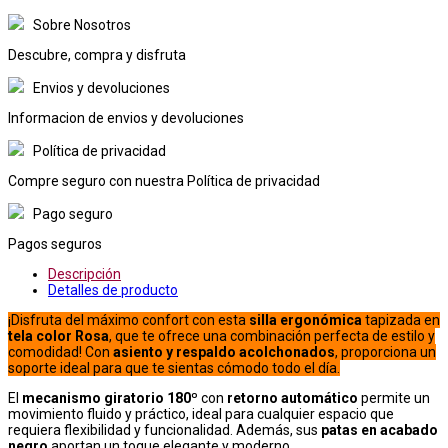
Sobre Nosotros
Descubre, compra y disfruta
Envios y devoluciones
Informacion de envios y devoluciones
Política de privacidad
Compre seguro con nuestra Política de privacidad
Pago seguro
Pagos seguros
Descripción
Detalles de producto
¡Disfruta del máximo confort con esta
silla ergonómica
tapizada en
tela color
Rosa
, que te ofrece una combinación perfecta de estilo y
comodidad! Con
asiento y respaldo acolchonados
, proporciona un
soporte ideal para que te sientas cómodo todo el día.
El
mecanismo giratorio 180º
con
retorno automático
permite un
movimiento fluido y práctico, ideal para cualquier espacio que
requiera flexibilidad y funcionalidad. Además, sus
patas en acabado
negro
aportan un toque elegante y moderno.