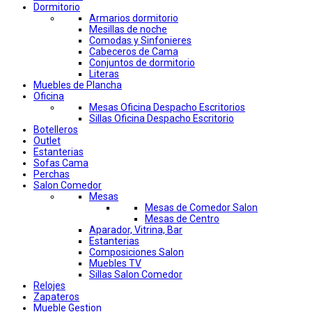
Dormitorio
Armarios dormitorio
Mesillas de noche
Comodas y Sinfonieres
Cabeceros de Cama
Conjuntos de dormitorio
Literas
Muebles de Plancha
Oficina
Mesas Oficina Despacho Escritorios
Sillas Oficina Despacho Escritorio
Botelleros
Outlet
Estanterias
Sofas Cama
Perchas
Salon Comedor
Mesas
Mesas de Comedor Salon
Mesas de Centro
Aparador, Vitrina, Bar
Estanterias
Composiciones Salon
Muebles TV
Sillas Salon Comedor
Relojes
Zapateros
Mueble Gestion